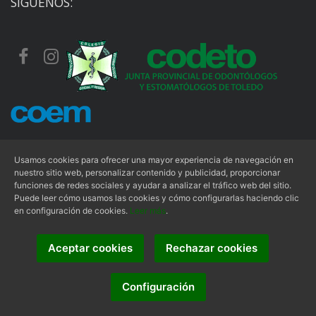
SÍGUENOS:
Usamos cookies para ofrecer una mayor experiencia de navegación en
nuestro sitio web, personalizar contenido y publicidad, proporcionar
funciones de redes sociales y ayudar a analizar el tráfico web del sitio.
Aviso Legal
|
Condiciones de Uso
|
Política de Privacidad
|
Puede leer cómo usamos las cookies y cómo configurarlas haciendo clic
Política de Cookies
en configuración de cookies.
Leer más
.
Aceptar cookies
Rechazar cookies
Junta Provincial de Odontólogos y Estomatólogos de
© 2026 -
Toledo
- Todos los derechos reservados.
Configuración
Alvasolution, SL
Página web creada por