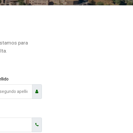
stamos para
lta.
llido