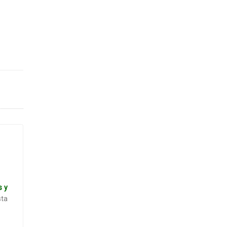
s y
sta