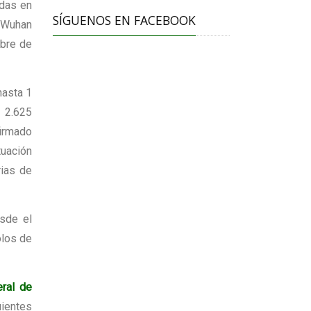
adas en
SÍGUENOS EN FACEBOOK
n Wuhan
bre de
hasta 1
 2.625
irmado
tuación
rias de
esde el
olos de
ral de
uientes