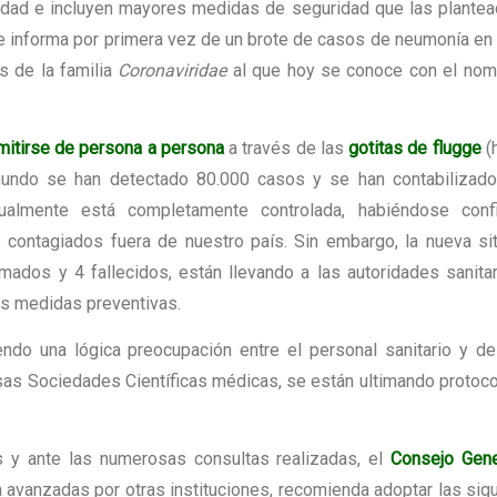
idad e incluyen mayores medidas de seguridad que las plante
 se informa por primera vez de un brote de casos de neumonía e
us de la familia
Coronaviridae
al que hoy se conoce con el nom
mitirse de persona a persona
a través de las
gotitas de flugge
(
 mundo se han detectado 80.000 casos y se han contabilizado
tualmente está completamente controlada, habiéndose conf
contagiados fuera de nuestro país. Sin embargo, la nueva si
mados y 4 fallecidos, están llevando a las autoridades sanita
 las medidas preventivas.
ndo una lógica preocupación entre el personal sanitario y d
sas Sociedades Científicas médicas, se están ultimando protoc
 y ante las numerosas consultas realizadas, el
Consejo Gene
a avanzadas por otras instituciones, recomienda adoptar las sig