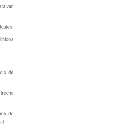
activan
tuales.
línicos
icio de
strecho
uda, de
al.