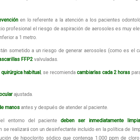
evención
en lo referente a la atención a los pacientes odontol
cio profesional el riesgo de aspiración de aerosoles es muy el
nferior a 1 metro.
están sometido a un riesgo de generar aerosoles (como es el 
scarillas FFP2
valvuladas.
 quirúrgica habitual
, se recomienda
cambiarlas cada 2 horas
para
ocular
ajustada.
 de manos
antes y después de atender al paciente.
l entorno del paciente
deben ser inmediatamente limpi
n se realizará con un desinfectante incluido en la política de lim
lución de hipoclorito sódico que contenga 1.000 ppm de cloro