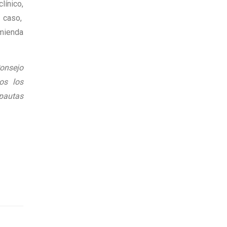
línico,
 caso,
omienda
Consejo
os los
 pautas