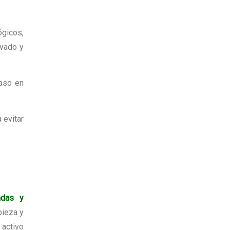
ógicos,
evado y
caso en
 evitar
adas y
pieza y
 activo